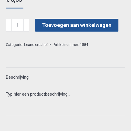
leacrea
Toevoegen aan winkelwagen
3d
vel
Categorie:
Leane creatief
Artikelnummer:
1584
50.2402
aantal
Beschrijving
Typ hier een productbeschrijving…