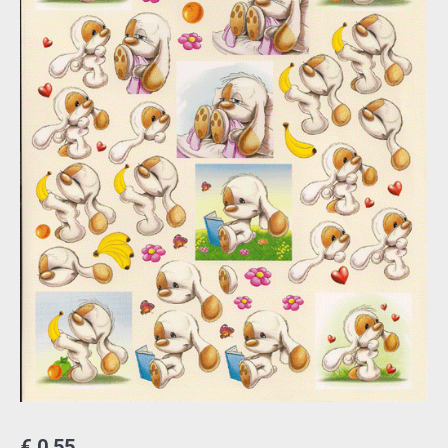
€
0,55