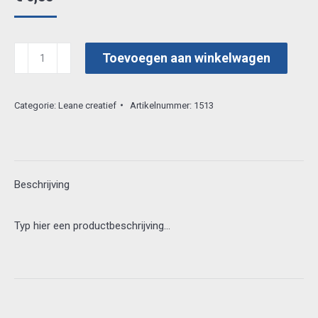
leacrea
Toevoegen aan winkelwagen
3d
vel
Categorie:
Leane creatief
Artikelnummer:
1513
50.4260
aantal
Beschrijving
Typ hier een productbeschrijving…