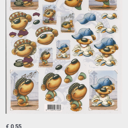
€
0,55