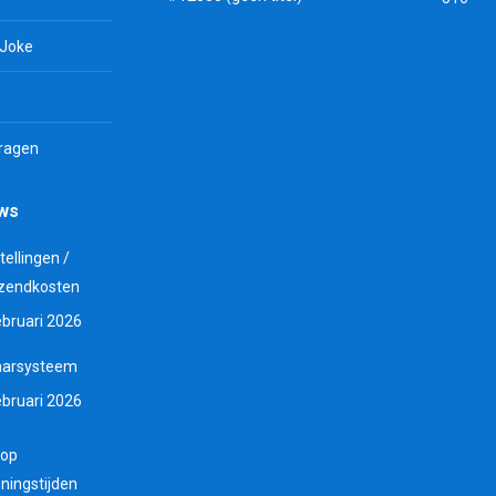
 Joke
vragen
uws
tellingen /
zendkosten
ebruari 2026
aarsysteem
ebruari 2026
 op
ningstijden