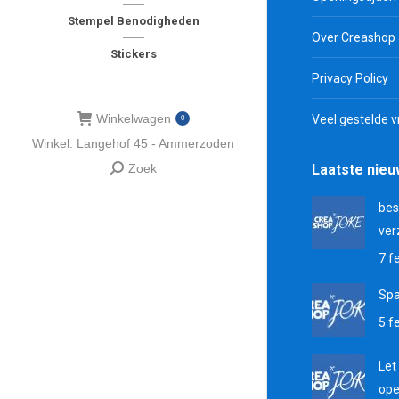
Stempel Benodigheden
Over Creashop
Stickers
Privacy Policy
Winkelwagen
Veel gestelde 
0
Winkel: Langehof 45 - Ammerzoden
Zoek
Laatste nie
Zoeken:
bes
ver
7 f
Sp
5 f
Let
ope