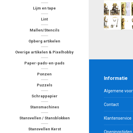
Lijm en tape
Lint
Mallen/Stencils
Opberg artikelen
Overige artikelen & Pixelhobby
Paper-pads-en-pads
Ponzen
Informatie
Puzzels
Algemene voo
Schrappapier
Contact
Stansmachines
Stansvellen / Stansblokken
Klantenservice
Stansvellen Kerst
Openingstijden