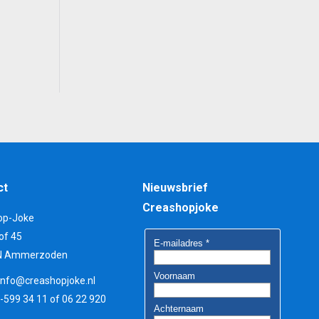
ct
Nieuwsbrief
Creashopjoke
op-Joke
of 45
N Ammerzoden
info@creashopjoke.nl
3-599 34 11 of 06 22 920