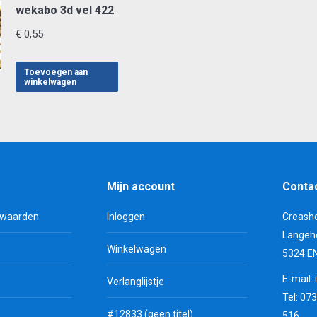
wekabo 3d vel 422
€
0,55
Toevoegen aan
winkelwagen
Mijn account
Conta
rwaarden
Inloggen
Creash
Langeh
Winkelwagen
5324 E
E-mail:
Verlanglijstje
Tel: 07
#12833 (geen titel)
516