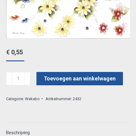
€
0,55
wekabo
Toevoegen aan winkelwagen
3d
vel
Categorie:
Wekabo
Artikelnummer:
2432
640
aantal
Beschrijving