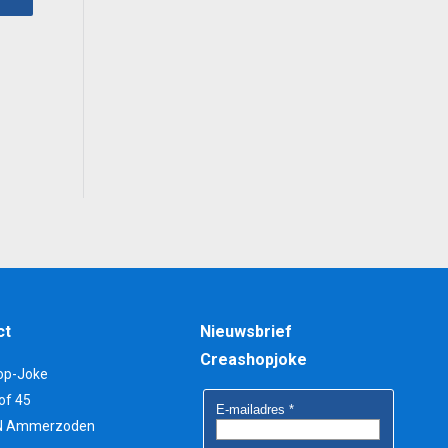
0.
ct
Nieuwsbrief
Creashopjoke
op-Joke
of 45
N Ammerzoden