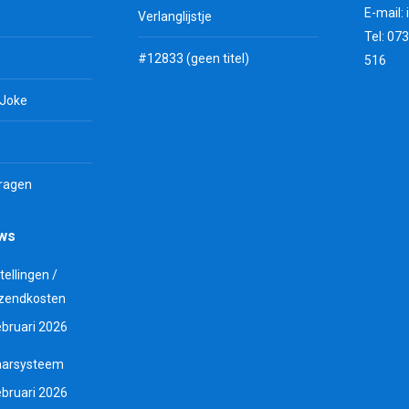
E-mail:
Verlanglijstje
Tel: 07
#12833 (geen titel)
516
 Joke
vragen
uws
tellingen /
zendkosten
ebruari 2026
aarsysteem
ebruari 2026