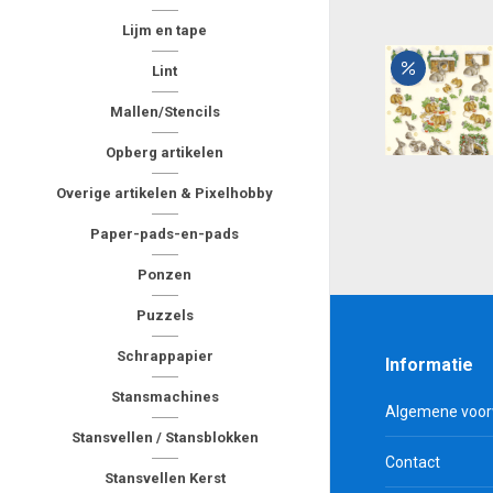
Lijm en tape
Lint
Mallen/Stencils
Opberg artikelen
Overige artikelen & Pixelhobby
Paper-pads-en-pads
Ponzen
Puzzels
Schrappapier
Informatie
Stansmachines
Algemene voo
Stansvellen / Stansblokken
Contact
Stansvellen Kerst