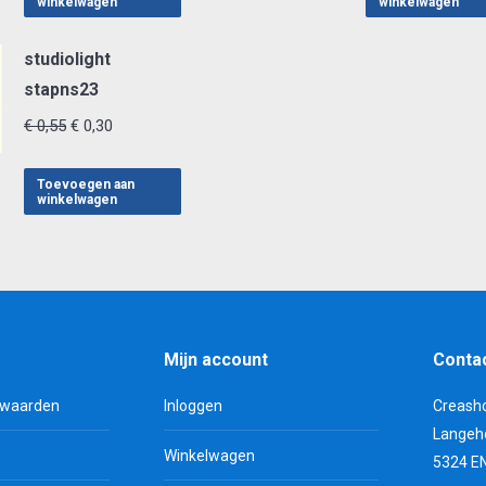
winkelwagen
winkelwagen
€ 0,55.
€ 0,30.
€ 0,55.
€ 0,3
studiolight
stapns23
Oorspronkelijke
Huidige
€
0,55
€
0,30
prijs
prijs
was:
is:
Toevoegen aan
winkelwagen
€ 0,55.
€ 0,30.
Mijn account
Conta
rwaarden
Inloggen
Creash
Langeh
Winkelwagen
5324 E