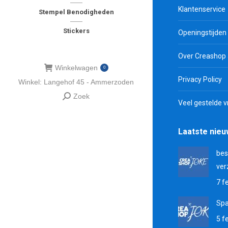
Klantenservice
Stempel Benodigheden
Stickers
Openingstijden
Over Creashop
Winkelwagen
0
Privacy Policy
Winkel: Langehof 45 - Ammerzoden
Zoek
Zoeken:
Veel gestelde 
Laatste nie
bes
ver
7 f
Sp
5 f