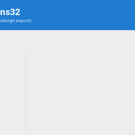
pns32
tudiolight stapns32