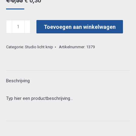
Oorspronkelijke
Huidige
€
0,55
€
0,30
prijs
prijs
was:
is:
studiolight
Toevoegen aan winkelwagen
€ 0,55.
€ 0,30.
stapns10
aantal
Categorie:
Studio licht knip
Artikelnummer:
1379
Beschrijving
Typ hier een productbeschrijving…