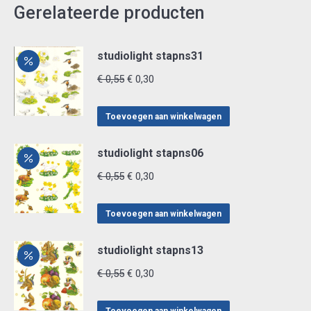
Gerelateerde producten
studiolight stapns31
Oorspronkelijke
Huidige
€
0,55
€
0,30
prijs
prijs
was:
is:
Toevoegen aan winkelwagen
€ 0,55.
€ 0,30.
studiolight stapns06
Oorspronkelijke
Huidige
€
0,55
€
0,30
prijs
prijs
was:
is:
Toevoegen aan winkelwagen
€ 0,55.
€ 0,30.
studiolight stapns13
Oorspronkelijke
Huidige
€
0,55
€
0,30
prijs
prijs