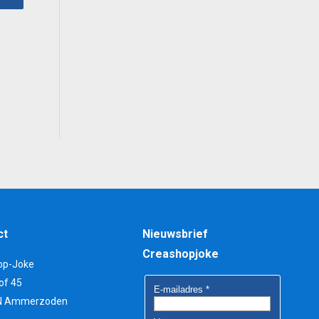
0.
ct
Nieuwsbrief
Creashopjoke
op-Joke
of 45
N Ammerzoden