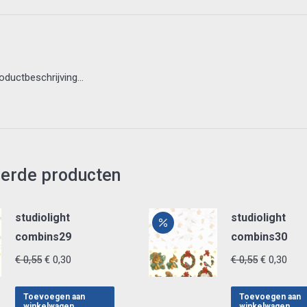
roductbeschrijving…
eerde producten
studiolight
studiolight
combins29
combins30
Oorspronkelijke
Huidige
Oorspronke
Huid
€
0,55
€
0,30
€
0,55
€
0,30
prijs
prijs
prijs
prijs
was:
is:
was:
is:
Toevoegen aan
Toevoegen aan
winkelwagen
winkelwagen