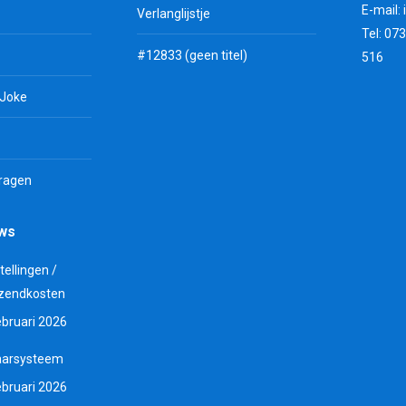
E-mail:
Verlanglijstje
Tel: 07
#12833 (geen titel)
516
 Joke
vragen
uws
tellingen /
zendkosten
ebruari 2026
aarsysteem
ebruari 2026