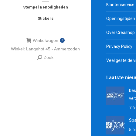
Klantenservice
Stempel Benodigheden
Openingstijden
Stickers
Over Creashop
Winkelwagen
0
Privacy Policy
Winkel: Langehof 45 - Ammerzoden
Zoek
Zoeken:
Veel gestelde 
Laatste nie
bes
ver
7 f
Sp
5 f