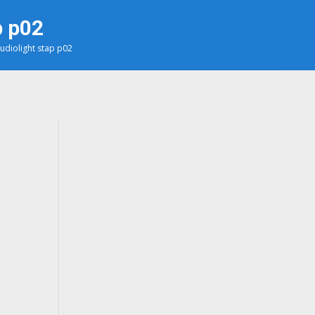
p p02
tudiolight stap p02