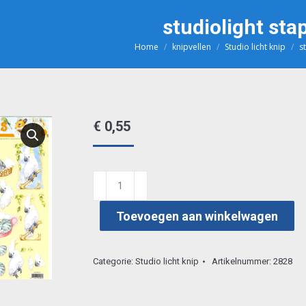
studiolight sta
Home
knipvellen
Studio licht knip
s
Je bent hier:
€
0,55
studiolight
stap
Toevoegen aan winkelwagen
p02
aantal
Categorie:
Studio licht knip
Artikelnummer:
2828