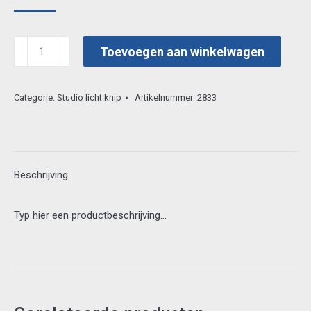
studiolight
Toevoegen aan winkelwagen
stap
farm
Categorie:
Studio licht knip
Artikelnummer:
2833
04
aantal
Beschrijving
Typ hier een productbeschrijving…