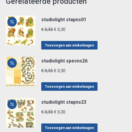
Gerelateerde producten
studiolight stapns01
Oorspronkelijke
Huidige
€
0,55
€
0,30
prijs
prijs
was:
is:
Toevoegen aan winkelwagen
€ 0,55.
€ 0,30.
studiolight specns26
Oorspronkelijke
Huidige
€
0,55
€
0,30
prijs
prijs
was:
is:
Toevoegen aan winkelwagen
€ 0,55.
€ 0,30.
studiolight stapns23
Oorspronkelijke
Huidige
€
0,55
€
0,30
prijs
prijs
was:
is:
Toevoegen aan winkelwagen