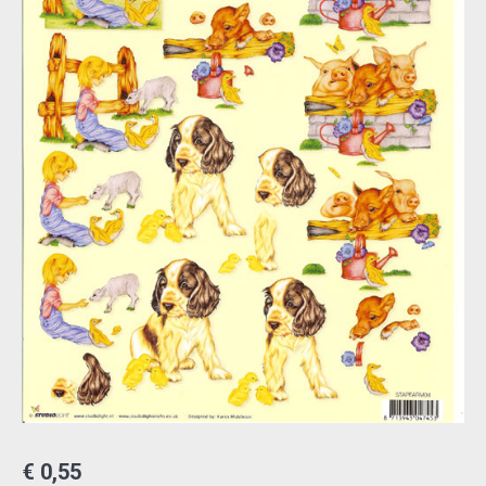
€
0,55