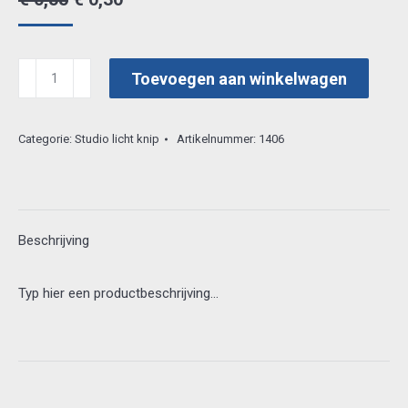
prijs
prijs
was:
is:
studiolight
Toevoegen aan winkelwagen
€ 0,55.
€ 0,30.
specns41
aantal
Categorie:
Studio licht knip
Artikelnummer:
1406
Beschrijving
Typ hier een productbeschrijving…