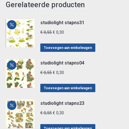
Gerelateerde producten
studiolight stapns31
Oorspronkelijke
Huidige
€
0,55
€
0,30
prijs
prijs
was:
is:
Toevoegen aan winkelwagen
€ 0,55.
€ 0,30.
studiolight stapns04
Oorspronkelijke
Huidige
€
0,55
€
0,30
prijs
prijs
was:
is:
Toevoegen aan winkelwagen
€ 0,55.
€ 0,30.
studiolight stapns23
Oorspronkelijke
Huidige
€
0,55
€
0,30
prijs
prijs
was:
is:
Toevoegen aan winkelwagen