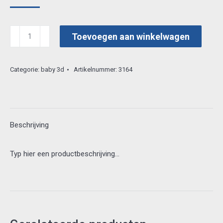
sirius
Toevoegen aan winkelwagen
3d
shsv271
Categorie:
baby 3d
Artikelnummer:
3164
aantal
Beschrijving
Typ hier een productbeschrijving…