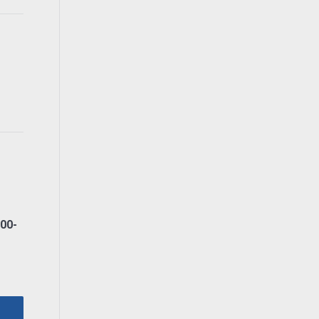
00-
lijke
ige