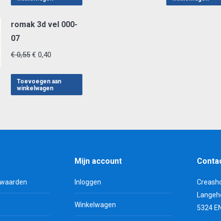
€ 0,55.
€ 0,40.
€ 0,55.
€ 0,4
romak 3d vel 000-
07
Oorspronkelijke
Huidige
€
0,55
€
0,40
prijs
prijs
was:
is:
Toevoegen aan
winkelwagen
€ 0,55.
€ 0,40.
Mijn account
Conta
rwaarden
Inloggen
Creash
Langeh
Winkelwagen
5324 E