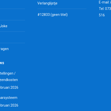
E-mail:
Verlanglijstje
Tel: 07
#12833 (geen titel)
516
 Joke
vragen
uws
tellingen /
zendkosten
ebruari 2026
aarsysteem
ebruari 2026