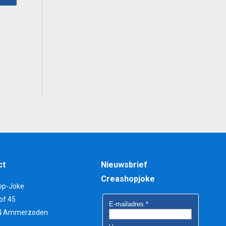
0.
ct
Nieuwsbrief
Creashopjoke
op-Joke
of 45
N Ammerzoden