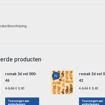
roductbeschrijving…
eerde producten
romak 3d vel 000-
romak 3d vel 0
46
42
Oorspronkelijke
Huidige
Oorspronke
Huid
€
0,55
€
0,40
€
0,55
€
0,40
prijs
prijs
prijs
prijs
was:
is:
was:
is:
Toevoegen aan
Toevoegen aan
winkelwagen
winkelwagen