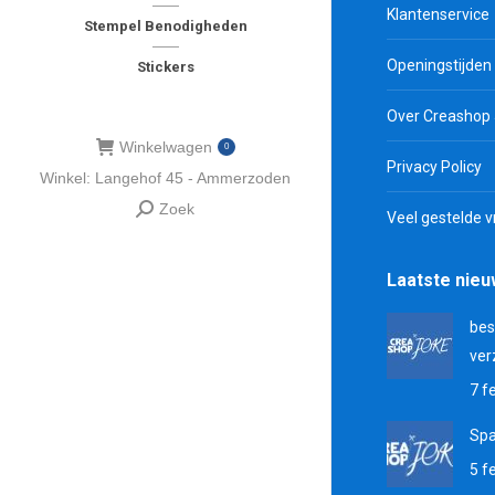
Klantenservice
Stempel Benodigheden
Openingstijden
Stickers
Over Creashop
Winkelwagen
0
Privacy Policy
Winkel: Langehof 45 - Ammerzoden
Zoek
Zoeken:
Veel gestelde 
Laatste nie
bes
ver
7 f
Sp
5 f