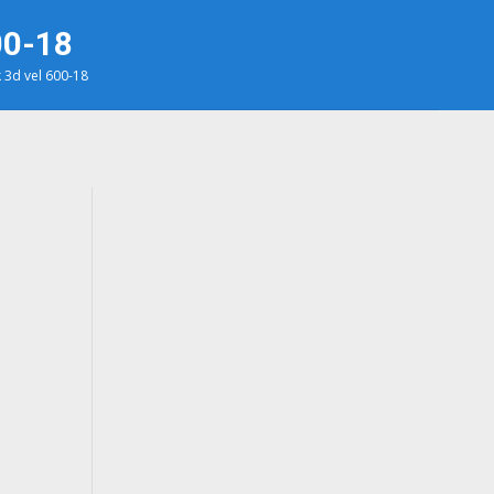
00-18
 3d vel 600-18