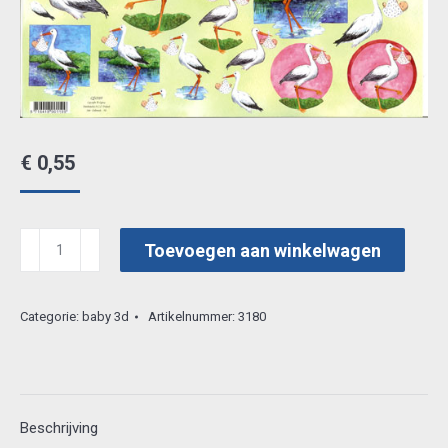
€
0,55
quincy
Toevoegen aan winkelwagen
3d
vel
Categorie:
baby 3d
Artikelnummer:
3180
0119
aantal
Beschrijving