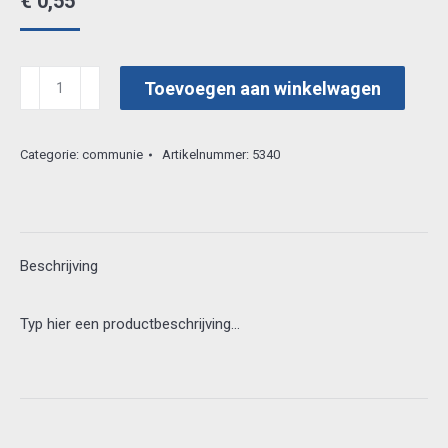
€
0,55
pigo
Toevoegen aan winkelwagen
3d
vel
Categorie:
communie
Artikelnummer:
5340
4525014
aantal
Beschrijving
Typ hier een productbeschrijving…