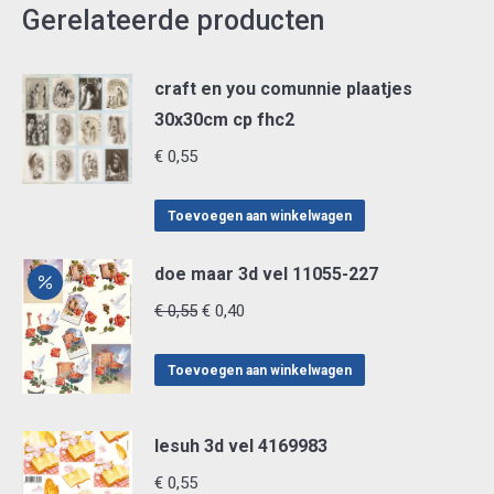
Gerelateerde producten
craft en you comunnie plaatjes
30x30cm cp fhc2
€
0,55
Toevoegen aan winkelwagen
doe maar 3d vel 11055-227
Oorspronkelijke
Huidige
€
0,55
€
0,40
prijs
prijs
was:
is:
Toevoegen aan winkelwagen
€ 0,55.
€ 0,40.
lesuh 3d vel 4169983
€
0,55