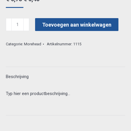
prijs
prijs
was:
is:
morehead
Toevoegen aan winkelwagen
€ 0,75.
€ 0,40.
3d
vel
Categorie:
Morehead
Artikelnummer:
1115
11052-
117
aantal
Beschrijving
Typ hier een productbeschrijving…