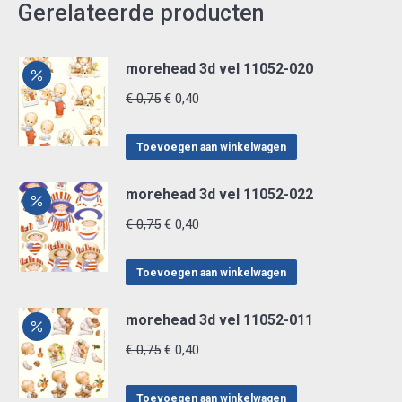
Gerelateerde producten
morehead 3d vel 11052-020
Oorspronkelijke
Huidige
€
0,75
€
0,40
prijs
prijs
was:
is:
Toevoegen aan winkelwagen
€ 0,75.
€ 0,40.
morehead 3d vel 11052-022
Oorspronkelijke
Huidige
€
0,75
€
0,40
prijs
prijs
was:
is:
Toevoegen aan winkelwagen
€ 0,75.
€ 0,40.
morehead 3d vel 11052-011
Oorspronkelijke
Huidige
€
0,75
€
0,40
prijs
prijs
was:
is:
Toevoegen aan winkelwagen