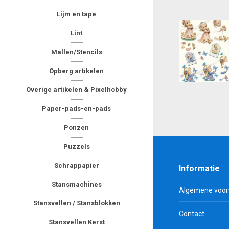
Lijm en tape
Lint
Mallen/Stencils
Opberg artikelen
Overige artikelen & Pixelhobby
Paper-pads-en-pads
Ponzen
Puzzels
Schrappapier
Informatie
Stansmachines
Algemene voo
Stansvellen / Stansblokken
Contact
Stansvellen Kerst