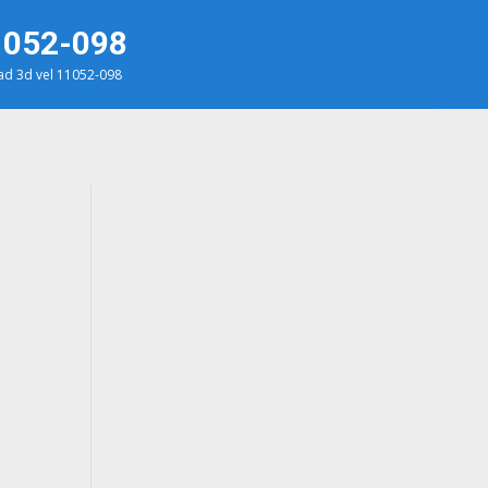
1052-098
d 3d vel 11052-098