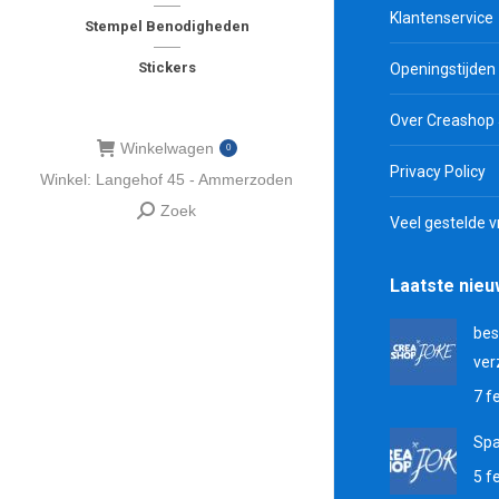
Klantenservice
Stempel Benodigheden
Stickers
Openingstijden
Over Creashop
Winkelwagen
0
Privacy Policy
Winkel: Langehof 45 - Ammerzoden
Zoek
Zoeken:
Veel gestelde 
Laatste nie
bes
ver
7 f
Sp
5 f