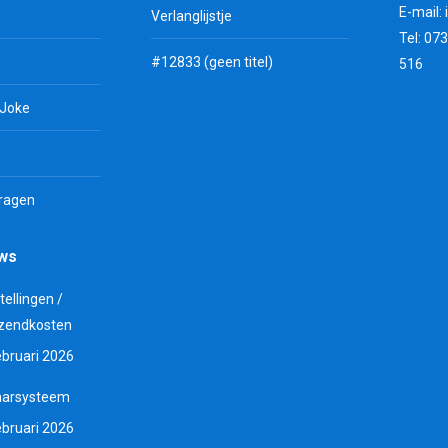
E-mail:
Verlanglijstje
Tel: 07
#12833 (geen titel)
516
 Joke
vragen
uws
tellingen /
zendkosten
ebruari 2026
aarsysteem
ebruari 2026