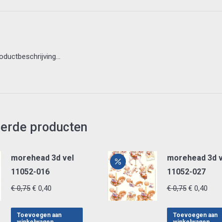
roductbeschrijving…
eerde producten
morehead 3d vel
morehead 3d v
11052-016
11052-027
Oorspronkelijke
Huidige
Oorspronke
Huid
€
0,75
€
0,40
€
0,75
€
0,40
prijs
prijs
prijs
prijs
was:
is:
was:
is:
Toevoegen aan
Toevoegen aan
winkelwagen
winkelwagen