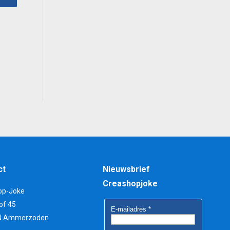
0.
ct
Nieuwsbrief
Creashopjoke
op-Joke
of 45
N Ammerzoden