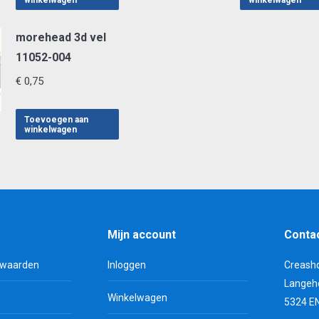
€ 0,75.
€ 0,40.
€ 0,75.
€ 0,4
morehead 3d vel
11052-004
€
0,75
Toevoegen aan
winkelwagen
Mijn account
Conta
rwaarden
Inloggen
Creash
Langeh
Winkelwagen
5324 E