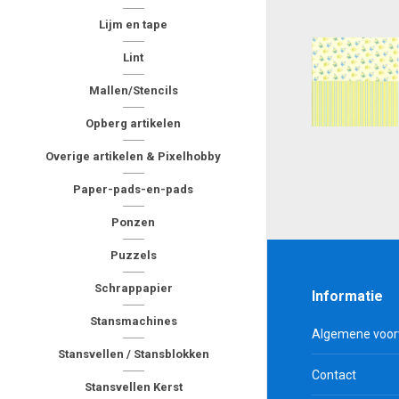
Lijm en tape
Lint
Mallen/Stencils
Opberg artikelen
Overige artikelen & Pixelhobby
Paper-pads-en-pads
Ponzen
Puzzels
Schrappapier
Informatie
Stansmachines
Algemene voo
Stansvellen / Stansblokken
Contact
Stansvellen Kerst