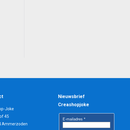
ct
Nieuwsbrief
Creashopjoke
op-Joke
of 45
N Ammerzoden