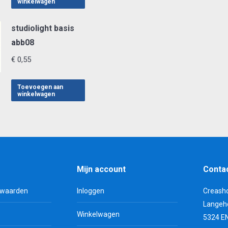
winkelwagen
studiolight basis
abb08
€
0,55
Toevoegen aan
winkelwagen
Mijn account
Conta
rwaarden
Inloggen
Creash
Langeh
Winkelwagen
5324 E