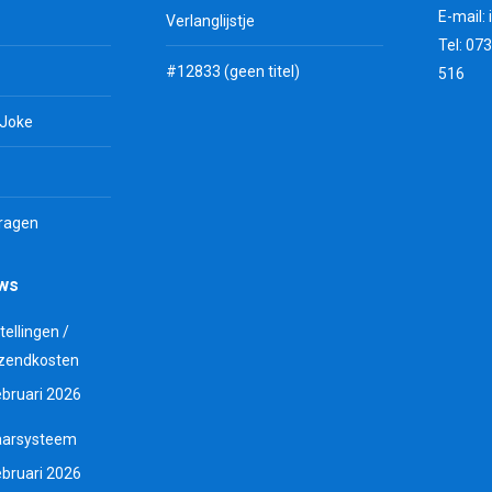
E-mail:
Verlanglijstje
Tel: 07
#12833 (geen titel)
516
 Joke
vragen
uws
tellingen /
zendkosten
ebruari 2026
aarsysteem
ebruari 2026