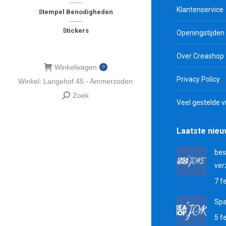
Klantenservice
Stempel Benodigheden
Stickers
Openingstijden
Over Creashop
Winkelwagen
0
Privacy Policy
Winkel: Langehof 45 - Ammerzoden
Zoek
Zoeken:
Veel gestelde 
Laatste nie
bes
ver
7 f
Sp
5 f