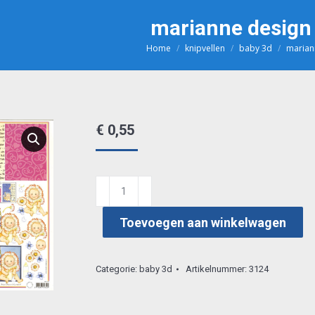
marianne design
Home
knipvellen
baby 3d
marian
Je bent hier:
€
0,55
marianne
design
Toevoegen aan winkelwagen
3d510
aantal
Categorie:
baby 3d
Artikelnummer:
3124