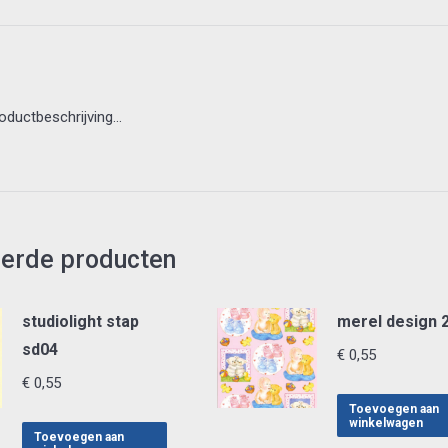
roductbeschrijving…
eerde producten
studiolight stap
merel design 
sd04
€
0,55
€
0,55
Toevoegen aan
winkelwagen
Toevoegen aan