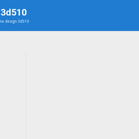
 3d510
ne design 3d510