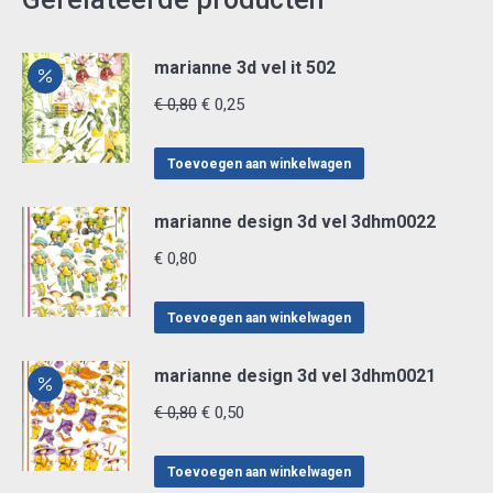
marianne 3d vel it 502
Oorspronkelijke
Huidige
€
0,80
€
0,25
prijs
prijs
was:
is:
Toevoegen aan winkelwagen
€ 0,80.
€ 0,25.
marianne design 3d vel 3dhm0022
€
0,80
Toevoegen aan winkelwagen
marianne design 3d vel 3dhm0021
Oorspronkelijke
Huidige
€
0,80
€
0,50
prijs
prijs
was:
is:
Toevoegen aan winkelwagen