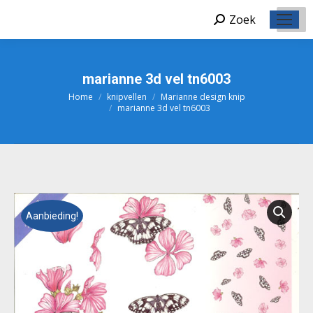
Zoek
Zoeken:
marianne 3d vel tn6003
Home
knipvellen
Marianne design knip
Je bent hier:
marianne 3d vel tn6003
Aanbieding!