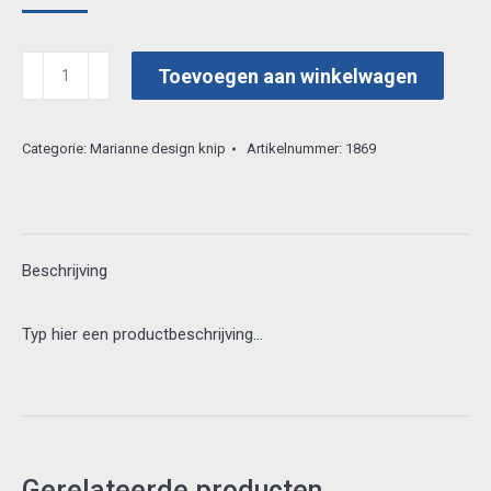
prijs
prijs
was:
is:
marianne
Toevoegen aan winkelwagen
€ 0,80.
€ 0,25.
3d
vel
Categorie:
Marianne design knip
Artikelnummer:
1869
tn6003
aantal
Beschrijving
Typ hier een productbeschrijving…
Gerelateerde producten