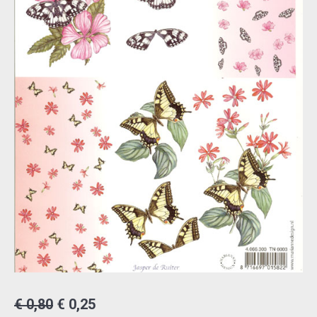
Oorspronkelijke
Huidige
€
0,80
€
0,25