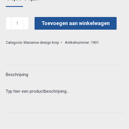
prijs
prijs
was:
is:
marianne
Toevoegen aan winkelwagen
€ 0,80.
€ 0,25.
3d
vel
Categorie:
Marianne design knip
Artikelnummer:
1901
mg0832
aantal
Beschrijving
Typ hier een productbeschrijving…