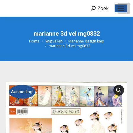
Zoek
Zoeken:
marianne 3d vel mg0832
Home
knipvellen
Marianne design knip
Je bent hier:
marianne 3d vel mg0832
Aanbieding!