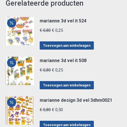
Gerelateerde producten
marianne 3d vel it 524
Oorspronkelijke
Huidige
€
0,80
€
0,25
prijs
prijs
was:
is:
Toevoegen aan winkelwagen
€ 0,80.
€ 0,25.
marianne 3d vel it 508
Oorspronkelijke
Huidige
€
0,80
€
0,25
prijs
prijs
was:
is:
Toevoegen aan winkelwagen
€ 0,80.
€ 0,25.
marianne design 3d vel 3dhm0021
Oorspronkelijke
Huidige
€
0,80
€
0,50
prijs
prijs
was:
is:
Toevoegen aan winkelwagen