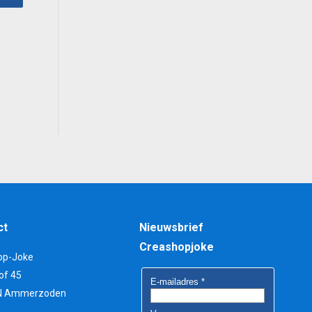
5.
ct
Nieuwsbrief
Creashopjoke
op-Joke
of 45
N Ammerzoden