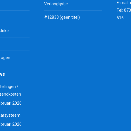
E-mail:
Verlanglijstje
Tel: 07
#12833 (geen titel)
516
 Joke
vragen
uws
tellingen /
zendkosten
ebruari 2026
aarsysteem
ebruari 2026