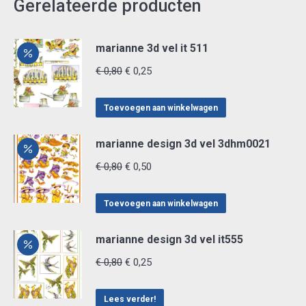
Gerelateerde producten
marianne 3d vel it 511
Oorspronkelijke
Huidige
€
0,80
€
0,25
prijs
prijs
was:
is:
Toevoegen aan winkelwagen
€ 0,80.
€ 0,25.
marianne design 3d vel 3dhm0021
Oorspronkelijke
Huidige
€
0,80
€
0,50
prijs
prijs
was:
is:
Toevoegen aan winkelwagen
€ 0,80.
€ 0,50.
marianne design 3d vel it555
Oorspronkelijke
Huidige
€
0,80
€
0,25
prijs
prijs
was:
is:
Lees verder!