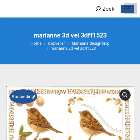
Zoek
Zoeken:
marianne 3d vel 3dff1523
Home
knipvellen
Marianne design knip
Je bent hier:
marianne 3d vel 3dff1523
Aanbieding!