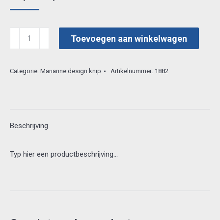
prijs
prijs
was:
is:
marianne
Toevoegen aan winkelwagen
€ 0,80.
€ 0,25.
3d
vel
Categorie:
Marianne design knip
Artikelnummer:
1882
3dff1523
aantal
Beschrijving
Typ hier een productbeschrijving…