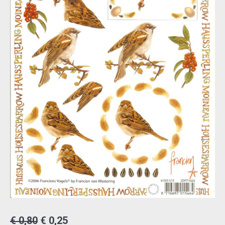
Oorspronkelijke
Huidige
€
0,80
€
0,25