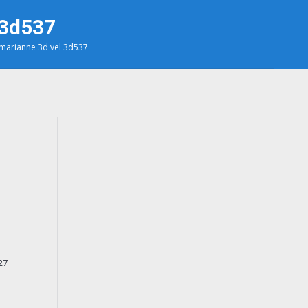
 3d537
marianne 3d vel 3d537
27