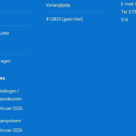
E-mail:
Verlanglijstje
Tel: 07
#12833 (geen titel)
516
 Joke
vragen
uws
tellingen /
zendkosten
ebruari 2026
aarsysteem
ebruari 2026