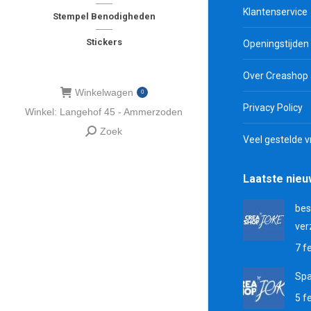
Klantenservice
Stempel Benodigheden
Stickers
Openingstijden
Over Creashop
Winkelwagen
0
Privacy Policy
Winkel: Langehof 45 - Ammerzoden
Zoek
Zoeken:
Veel gestelde 
Laatste nie
bes
ver
7 f
Sp
5 f