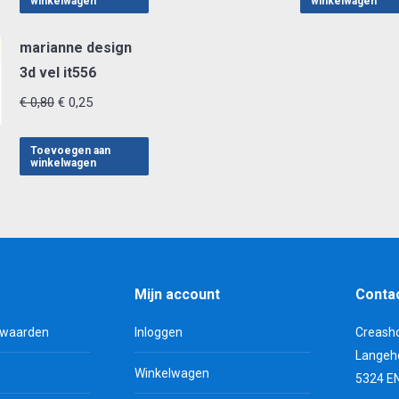
winkelwagen
winkelwagen
€ 0,80.
€ 0,25.
€ 0,80.
€ 0,2
marianne design
3d vel it556
Oorspronkelijke
Huidige
€
0,80
€
0,25
prijs
prijs
was:
is:
Toevoegen aan
winkelwagen
€ 0,80.
€ 0,25.
Mijn account
Conta
rwaarden
Inloggen
Creash
Langeh
Winkelwagen
5324 E