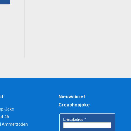
5.
ct
Nieuwsbrief
Creashopjoke
op-Joke
of 45
N Ammerzoden