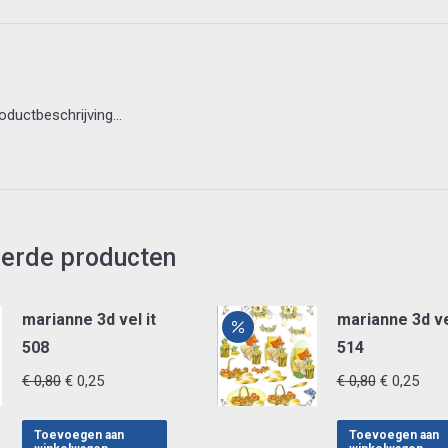
roductbeschrijving…
eerde producten
marianne 3d vel it
marianne 3d ve
508
514
Oorspronkelijke
Huidige
Oorspronke
Huid
€
0,80
€
0,25
€
0,80
€
0,25
prijs
prijs
prijs
prijs
was:
is:
was:
is:
Toevoegen aan
Toevoegen aan