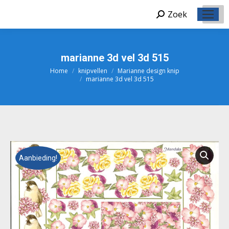
Zoek
Zoeken:
marianne 3d vel 3d 515
Home
knipvellen
Marianne design knip
Je bent hier:
marianne 3d vel 3d 515
Aanbieding!