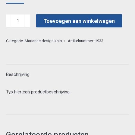
prijs
prijs
was:
is:
marianne
Toevoegen aan winkelwagen
€ 0,80.
€ 0,25.
3d
vel
Categorie:
Marianne design knip
Artikelnummer:
1933
3d
515
aantal
Beschrijving
Typ hier een productbeschrijving…
Gerelateerde producten