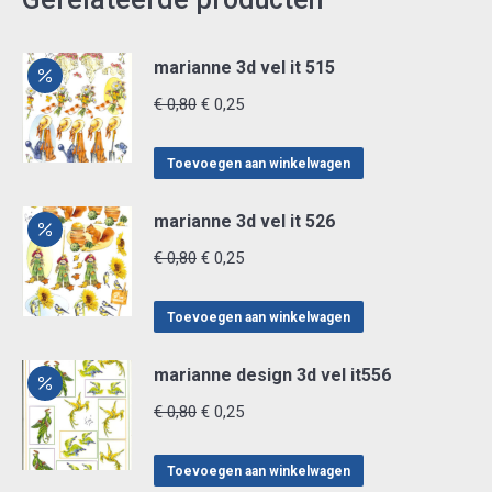
marianne 3d vel it 515
Oorspronkelijke
Huidige
€
0,80
€
0,25
prijs
prijs
was:
is:
Toevoegen aan winkelwagen
€ 0,80.
€ 0,25.
marianne 3d vel it 526
Oorspronkelijke
Huidige
€
0,80
€
0,25
prijs
prijs
was:
is:
Toevoegen aan winkelwagen
€ 0,80.
€ 0,25.
marianne design 3d vel it556
Oorspronkelijke
Huidige
€
0,80
€
0,25
prijs
prijs
was:
is:
Toevoegen aan winkelwagen