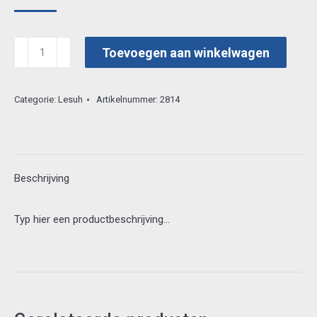
lesuh
Toevoegen aan winkelwagen
3d
vel
Categorie:
Lesuh
Artikelnummer:
2814
8215459
aantal
Beschrijving
Typ hier een productbeschrijving…