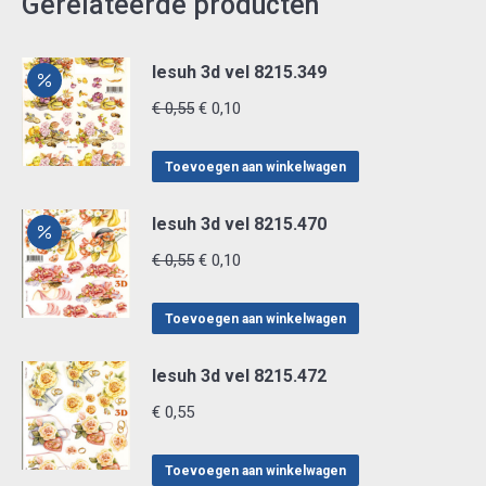
Gerelateerde producten
lesuh 3d vel 8215.349
Oorspronkelijke
Huidige
€
0,55
€
0,10
prijs
prijs
was:
is:
Toevoegen aan winkelwagen
€ 0,55.
€ 0,10.
lesuh 3d vel 8215.470
Oorspronkelijke
Huidige
€
0,55
€
0,10
prijs
prijs
was:
is:
Toevoegen aan winkelwagen
€ 0,55.
€ 0,10.
lesuh 3d vel 8215.472
€
0,55
Toevoegen aan winkelwagen