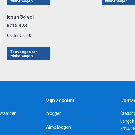
winkelwagen
winkelwagen
€ 0,55.
€ 0,10.
€ 0,55.
€ 0,1
lesuh 3d vel
8215.473
Oorspronkelijke
Huidige
€
0,55
€
0,10
prijs
prijs
was:
is:
Toevoegen aan
winkelwagen
€ 0,55.
€ 0,10.
Mijn account
Conta
rwaarden
Inloggen
Creash
Langeh
Winkelwagen
5324 E