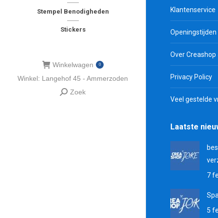
Klantenservice
Stempel Benodigheden
Stickers
Openingstijden
Over Creashop
Winkelwagen
0
Privacy Policy
Winkel: Langehof 45 - Ammerzoden
Zoek
Zoeken:
Veel gestelde 
Laatste nie
bes
ver
7 f
Sp
5 f