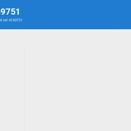
69751
3d vel 4169751