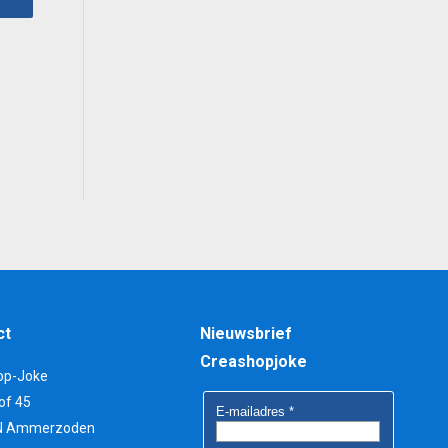
0.
ct
Nieuwsbrief
Creashopjoke
op-Joke
of 45
N Ammerzoden