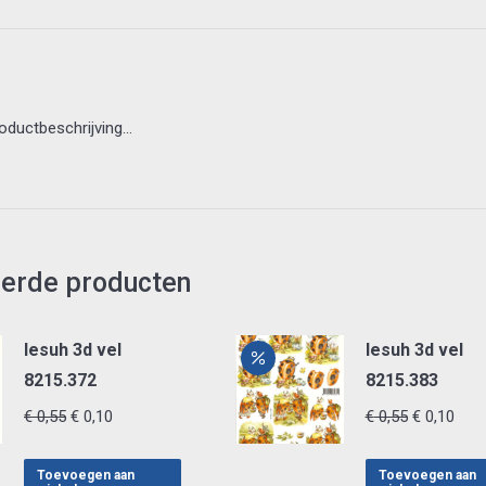
roductbeschrijving…
eerde producten
lesuh 3d vel
lesuh 3d vel
8215.372
8215.383
Oorspronkelijke
Huidige
Oorspronke
Huid
€
0,55
€
0,10
€
0,55
€
0,10
prijs
prijs
prijs
prijs
was:
is:
was:
is:
Toevoegen aan
Toevoegen aan