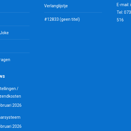
E-mail:
Verlanglijstje
Tel: 07
#12833 (geen titel)
516
 Joke
vragen
uws
tellingen /
zendkosten
ebruari 2026
aarsysteem
ebruari 2026