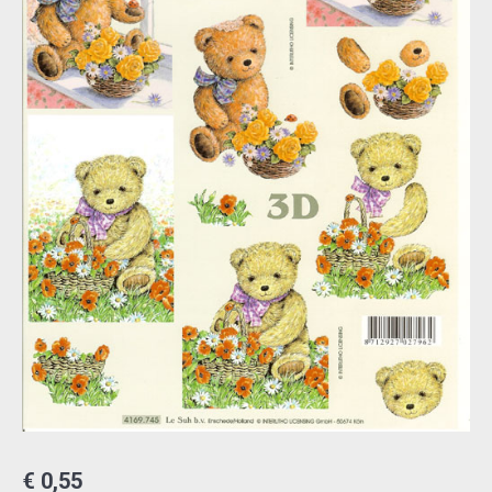
€
0,55