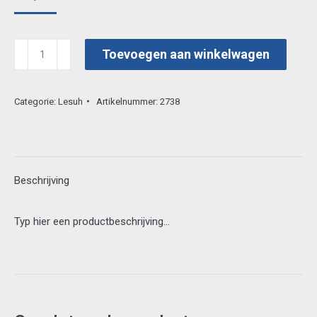
lesuh
Toevoegen aan winkelwagen
3d
vel
Categorie:
Lesuh
Artikelnummer:
2738
4169745
aantal
Beschrijving
Typ hier een productbeschrijving…