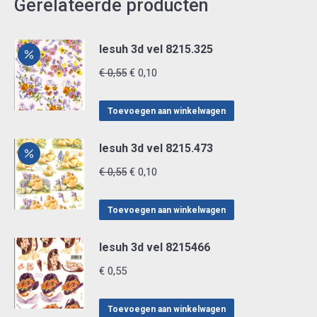
Gerelateerde producten
lesuh 3d vel 8215.325
Oorspronkelijke
Huidige
€
0,55
€
0,10
prijs
prijs
was:
is:
Toevoegen aan winkelwagen
€ 0,55.
€ 0,10.
lesuh 3d vel 8215.473
Oorspronkelijke
Huidige
€
0,55
€
0,10
prijs
prijs
was:
is:
Toevoegen aan winkelwagen
€ 0,55.
€ 0,10.
lesuh 3d vel 8215466
€
0,55
Toevoegen aan winkelwagen