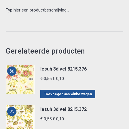
Typ hier een productbeschrijving…
Gerelateerde producten
lesuh 3d vel 8215.376
Oorspronkelijke
Huidige
€
0,55
€
0,10
prijs
prijs
was:
is:
Toevoegen aan winkelwagen
€ 0,55.
€ 0,10.
lesuh 3d vel 8215.372
Oorspronkelijke
Huidige
€
0,55
€
0,10
prijs
prijs