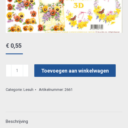
€
0,55
lesuh
Toevoegen aan winkelwagen
3d
vel
Categorie:
Lesuh
Artikelnummer:
2661
4169635
aantal
Beschrijving