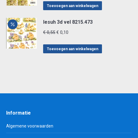
was:
is:
Toevoegen aan winkelwagen
€ 0,55.
€ 0,10.
lesuh 3d vel 8215.473
Oorspronkelijke
Huidige
€
0,55
€
0,10
prijs
prijs
was:
is:
Toevoegen aan winkelwagen
€ 0,55.
€ 0,10.
Informatie
Algemene voorwaarden