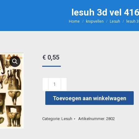
lesuh 3d vel 41
Home
knipvellen
Lesuh
lesuh 
Je bent hier:
€
0,55
lesuh
3d
Toevoegen aan winkelwagen
vel
4169006
aantal
Categorie:
Lesuh
Artikelnummer:
2802