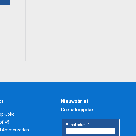
ct
Nieuwsbrief
Creashopjoke
op-Joke
of 45
N Ammerzoden