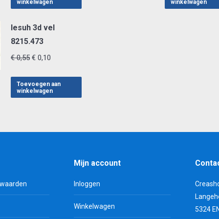
winkelwagen
winkelwagen
€ 0,55.
€ 0,10.
lesuh 3d vel
8215.473
Oorspronkelijke
Huidige
€
0,55
€
0,10
prijs
prijs
was:
is:
Toevoegen aan
winkelwagen
€ 0,55.
€ 0,10.
Mijn account
Conta
rwaarden
Inloggen
Creash
Langeh
Winkelwagen
5324 E