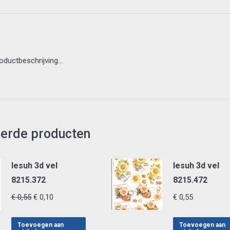
roductbeschrijving…
eerde producten
lesuh 3d vel
lesuh 3d vel
8215.372
8215.472
Oorspronkelijke
Huidige
€
0,55
€
0,10
€
0,55
prijs
prijs
was:
is:
Toevoegen aan
Toevoegen aan