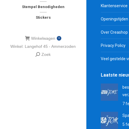
Klantenservice
Stempel Benodigheden
Stickers
Openingstijden
Over Creashop
Winkelwagen
0
Privacy Policy
Winkel: Langehof 45 - Ammerzoden
Zoek
Zoeken:
Veel gestelde 
Laatste nie
bes
ver
7 f
Sp
5 f