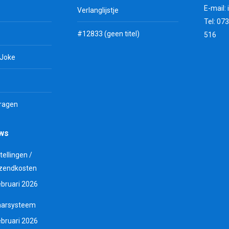
E-mail:
Verlanglijstje
Tel: 07
#12833 (geen titel)
516
 Joke
vragen
uws
tellingen /
zendkosten
ebruari 2026
aarsysteem
ebruari 2026