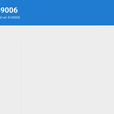
69006
3d vel 4169006