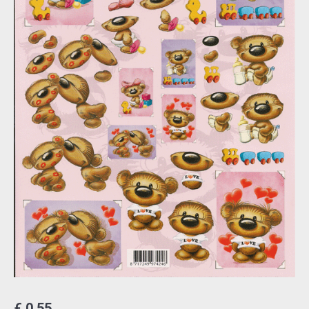
€
0,55