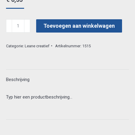
leacrea
Toevoegen aan winkelwagen
3d
vel
Categorie:
Leane creatief
Artikelnummer:
1515
50.4246
aantal
Beschrijving
Typ hier een productbeschrijving…