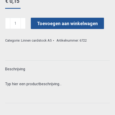
€
0,15
hobbykarton
Toevoegen aan winkelwagen
linnen
structuur
Categorie:
Linnen cardstock A5
Artikelnummer:
6722
A5
creme
02
aantal
Beschrijving
Typ hier een productbeschrijving…