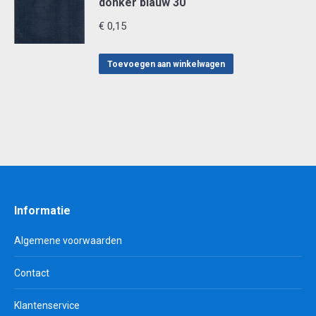
donker blauw 30
€
0,15
Toevoegen aan winkelwagen
Informatie
Algemene voorwaarden
Contact
Klantenservice