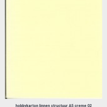
hobbykarton linnen structuur A5 creme 02