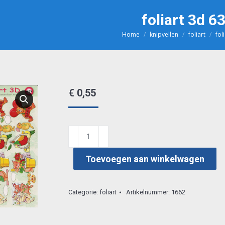
foliart 3d 6
Home
knipvellen
foliart
fol
Je bent hier:
€
0,55
foliart
3d
Toevoegen aan winkelwagen
639
aantal
Categorie:
foliart
Artikelnummer:
1662