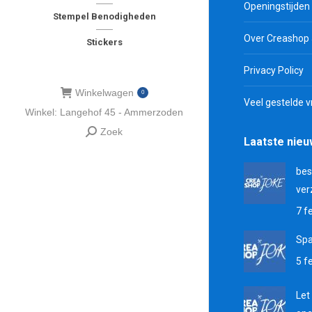
Openingstijden
Stempel Benodigheden
Over Creashop
Stickers
Privacy Policy
Winkelwagen
0
Veel gestelde 
Winkel: Langehof 45 - Ammerzoden
Zoek
Zoeken:
Laatste nie
bes
ver
7 f
Sp
5 f
Let