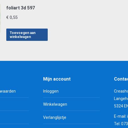
foliart 3d 597
€
0,55
Toevoegen aan
winkelwagen
Mijn account
Conta
rwaarden
Inloggen
Creash
Langeh
Winkelwagen
5324 E
E-mail:
Verlanglijstje
Tel: 07