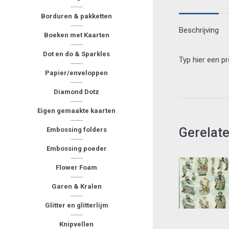
Borduren & pakketten
Beschrijving
Boeken met Kaarten
Dot en do & Sparkles
Typ hier een p
Papier/enveloppen
Diamond Dotz
Eigen gemaakte kaarten
Gerelat
Embossing folders
Embossing poeder
Flower Foam
Garen & Kralen
Glitter en glitterlijm
Knipvellen