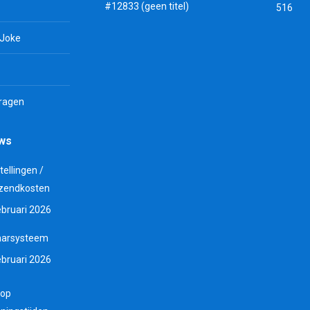
#12833 (geen titel)
516
 Joke
vragen
uws
tellingen /
zendkosten
ebruari 2026
aarsysteem
ebruari 2026
 op