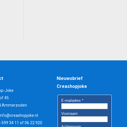
ct
Nieuwsbrief
Creashopjoke
op-Joke
of 45
N Ammerzoden
info@creashopjoke.nl
3-599 34 11 of 06 22 920