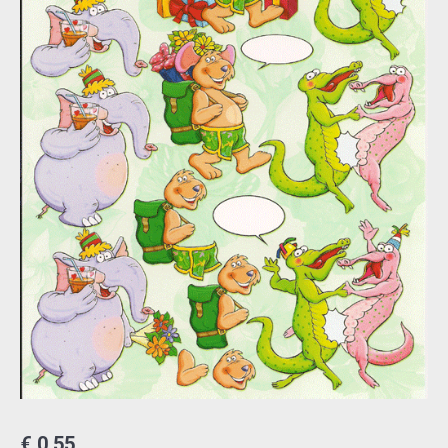
€
0,55