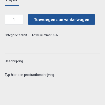
foliart
Toevoegen aan winkelwagen
3d
635
Categorie:
foliart
Artikelnummer:
1665
aantal
Beschrijving
Typ hier een productbeschrijving…