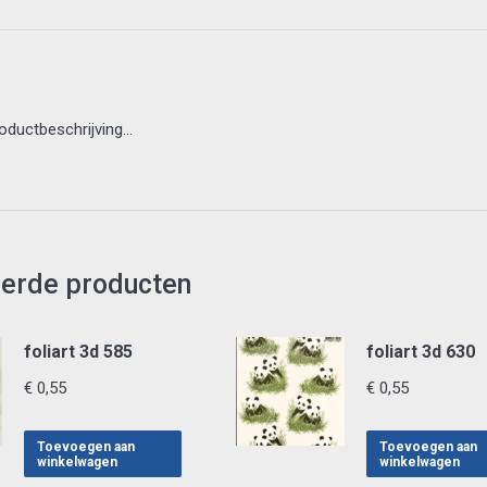
roductbeschrijving…
eerde producten
foliart 3d 585
foliart 3d 630
€
0,55
€
0,55
Toevoegen aan
Toevoegen aan
winkelwagen
winkelwagen