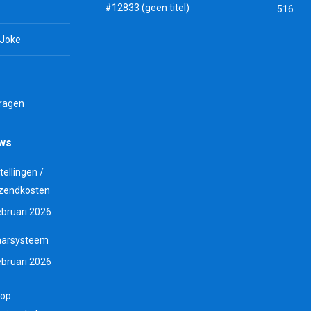
#12833 (geen titel)
516
 Joke
vragen
uws
tellingen /
zendkosten
ebruari 2026
aarsysteem
ebruari 2026
 op