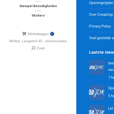
Openingstijden
Stempel Benodigheden
Over Creashop
Stickers
Privacy Policy
Winkelwagen
0
Veel gestelde 
Winkel: Langehof 45 - Ammerzoden
Zoek
Zoeken:
Laatste nie
bes
ver
7 f
Sp
5 f
Let