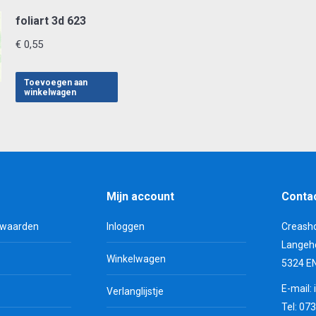
foliart 3d 623
€
0,55
Toevoegen aan
winkelwagen
Mijn account
Conta
rwaarden
Inloggen
Creash
Langeh
Winkelwagen
5324 E
E-mail:
Verlanglijstje
Tel: 07