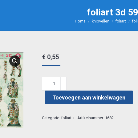
foliart 3d 5
Home
knipvellen
foliart
fol
Je bent hier:
€
0,55
foliart
3d
Toevoegen aan winkelwagen
593
aantal
Categorie:
foliart
Artikelnummer:
1682