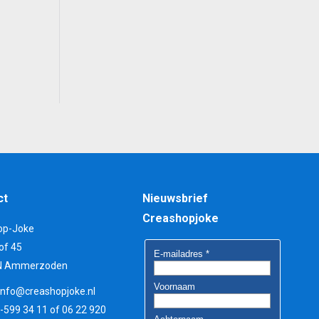
ct
Nieuwsbrief
Creashopjoke
op-Joke
of 45
N Ammerzoden
info@creashopjoke.nl
3-599 34 11 of 06 22 920