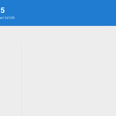
05
iart 3d 505