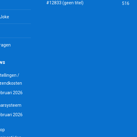
#12833 (geen titel)
516
 Joke
vragen
uws
tellingen /
zendkosten
ebruari 2026
aarsysteem
ebruari 2026
 op