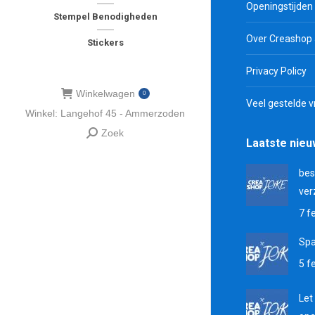
Openingstijden
Stempel Benodigheden
Over Creashop
Stickers
Privacy Policy
Winkelwagen
0
Veel gestelde 
Winkel: Langehof 45 - Ammerzoden
Zoek
Zoeken:
Laatste nie
bes
ver
7 f
Sp
5 f
Let