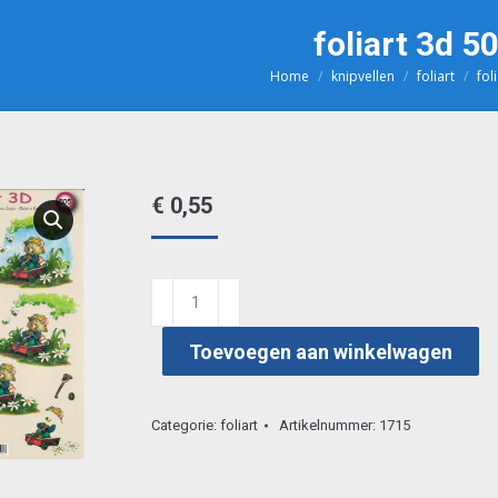
foliart 3d 5
Home
knipvellen
foliart
fol
Je bent hier:
€
0,55
foliart
3d
Toevoegen aan winkelwagen
505
aantal
Categorie:
foliart
Artikelnummer:
1715