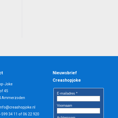
ct
Nieuwsbrief
Creashopjoke
op-Joke
of 45
N Ammerzoden
info@creashopjoke.nl
3-599 34 11 of 06 22 920