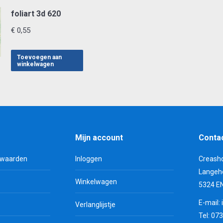
foliart 3d 620
€
0,55
Toevoegen aan
winkelwagen
Mijn account
Conta
rwaarden
Inloggen
Creash
Langeh
Winkelwagen
5324 E
E-mail:
Verlanglijstje
Tel: 07