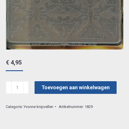
€
4,95
embossing
Toevoegen aan winkelwagen
folder
4011
Categorie:
Yvonne knipvellen
Artikelnummer:
1829
aantal