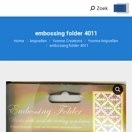
Zoek
Zoeken:
embossing folder 4011
Home
knipvellen
Yvonne Creations
Yvonne knipvellen
Je bent hier:
embossing folder 4011