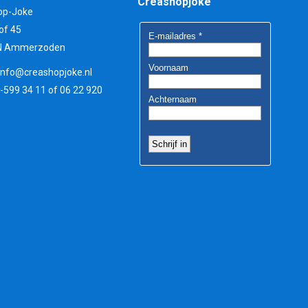
Creashopjoke
op-Joke
of 45
N Ammerzoden
info@creashopjoke.nl
3-599 34 11 of 06 22 920