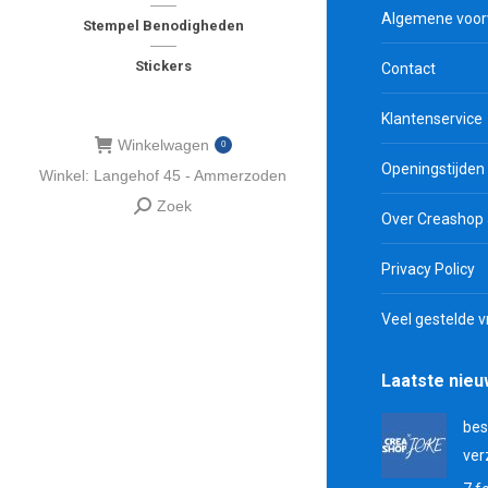
Algemene voo
Stempel Benodigheden
Stickers
Contact
Klantenservice
Winkelwagen
0
Openingstijden
Winkel: Langehof 45 - Ammerzoden
Zoek
Zoeken:
Over Creashop
Privacy Policy
Veel gestelde 
Laatste nie
bes
ver