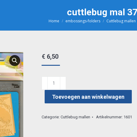
cuttlebug mal 3
Home
embossings-folders
Cuttlebug mallen
Je bent hier:
€
6,50
cuttlebug
mal
Toevoegen aan winkelwagen
37-
1611
aantal
Categorie:
Cuttlebug mallen
Artikelnummer:
1601