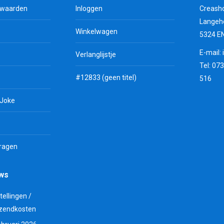
rwaarden
Inloggen
Creash
Langeh
Winkelwagen
5324 E
E-mail:
Verlanglijstje
Tel: 07
#12833 (geen titel)
516
 Joke
vragen
uws
tellingen /
zendkosten