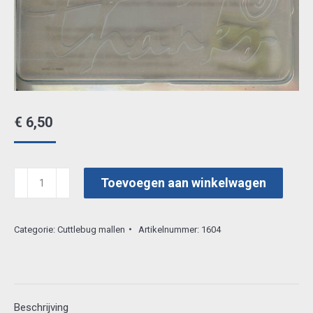
€
6,50
cuttlebug
Toevoegen aan winkelwagen
mal
37-
Categorie:
Cuttlebug mallen
Artikelnummer:
1604
1134
aantal
Beschrijving