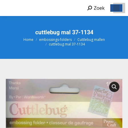
Zoek
Zoeken:
cuttlebug mal 37-1134
Home
embossings-folders
Cuttlebug mallen
Je bent hier:
cuttlebug mal 37-1134