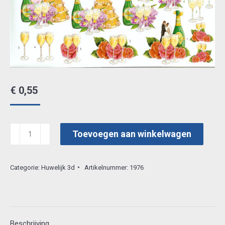
€
0,55
cardeco
Toevoegen aan winkelwagen
hj0313
aantal
Categorie:
Huwelijk 3d
Artikelnummer:
1976
Beschrijving