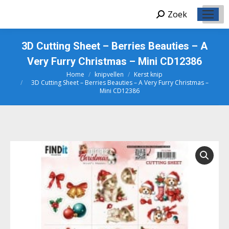
Zoek
Zoeken:
3D Cutting Sheet – Berries Beauties – A
Very Furry Christmas – Mini CD12386
Home
knipvellen
Kerst knip
Je bent hier:
3D Cutting Sheet – Berries Beauties – A Very Furry Christmas –
Mini CD12386