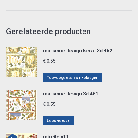
Berries
Beauties
-
Gerelateerde producten
A
Very
Furry
marianne design kerst 3d 462
Christmas
€
0,55
-
Mini
Toevoegen aan winkelwagen
CD12386
aantal
marianne design 3d 461
€
0,55
Lees verder!
mireile x11