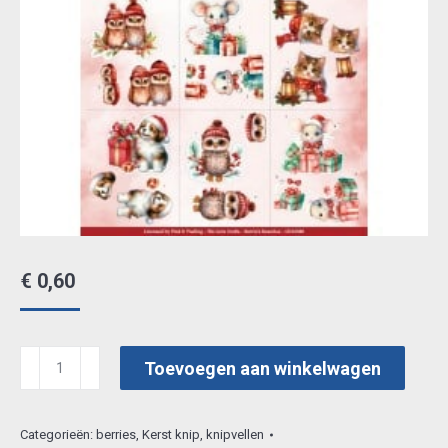
€
0,60
3D
Toevoegen aan winkelwagen
Cutting
Sheet
Categorieën:
berries
,
Kerst knip
,
knipvellen
-