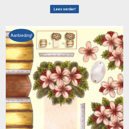
prijs
prijs
was:
is:
Lees verder!
€ 0,55.
€ 0,25.
Aanbieding!