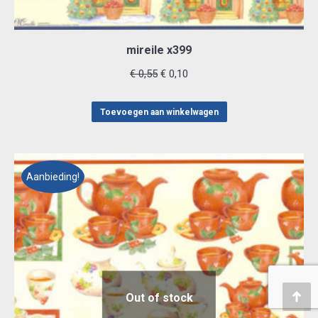
mireile x399
Oorspronkelijke
Huidige
€
0,55
€
0,10
prijs
prijs
was:
is:
Toevoegen aan winkelwagen
€ 0,55.
€ 0,10.
Aanbieding!
Out of stock
Teru