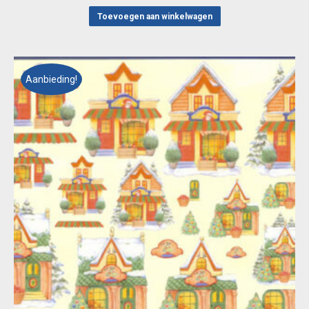
was:
is:
Toevoegen aan winkelwagen
€ 0,55.
€ 0,10.
Aanbieding!