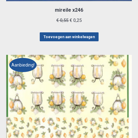
mireile x246
Oorspronkelijke
Huidige
€
0,55
€
0,25
prijs
prijs
was:
is:
Toevoegen aan winkelwagen
€ 0,55.
€ 0,25.
Aanbieding!