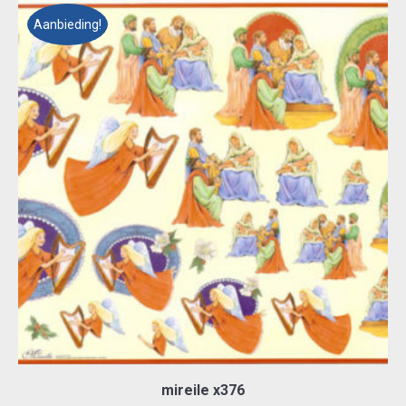
Aanbieding!
mireile x376