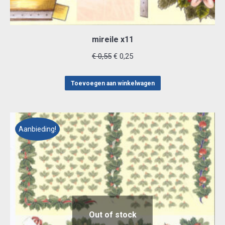
mireile x11
Oorspronkelijke
Huidige
€
0,55
€
0,25
prijs
prijs
was:
is:
Toevoegen aan winkelwagen
€ 0,55.
€ 0,25.
Aanbieding!
Out of stock