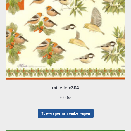
mireile x304
€
0,55
Toevoegen aan winkelwagen