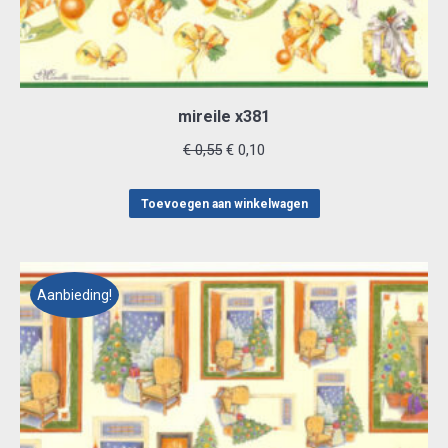
mireile x381
Oorspronkelijke
Huidige
€
0,55
€
0,10
prijs
prijs
was:
is:
Toevoegen aan winkelwagen
€ 0,55.
€ 0,10.
Aanbieding!