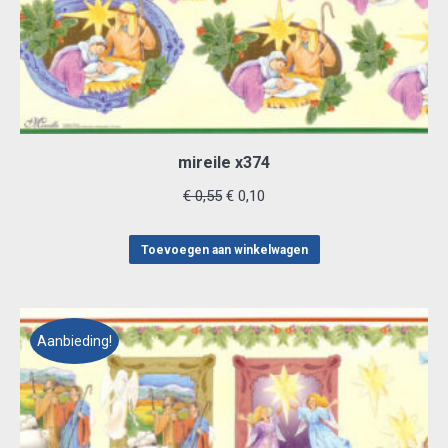
mireile x374
Oorspronkelijke
Huidige
€
0,55
€
0,10
prijs
prijs
was:
is:
Toevoegen aan winkelwagen
€ 0,55.
€ 0,10.
Aanbieding!