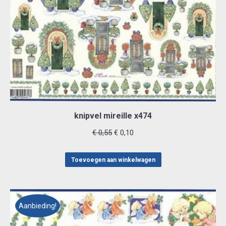
knipvel mireille x474
Oorspronkelijke
Huidige
€
0,55
€
0,10
prijs
prijs
was:
is:
Toevoegen aan winkelwagen
€ 0,55.
€ 0,10.
Aanbieding!