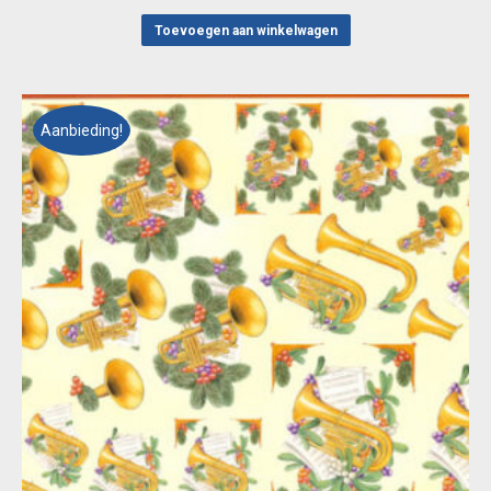
prijs
prijs
was:
is:
Toevoegen aan winkelwagen
€ 0,55.
€ 0,10.
Aanbieding!