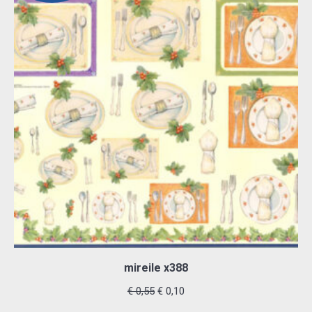
mireile x388
Oorspronkelijke
Huidige
€
0,55
€
0,10
prijs
prijs