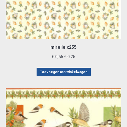
mireile x255
Oorspronkelijke
Huidige
€
0,55
€
0,25
prijs
prijs
was:
is:
Toevoegen aan winkelwagen
€ 0,55.
€ 0,25.