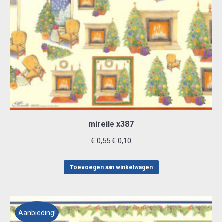
mireile x387
Oorspronkelijke
Huidige
€
0,55
€
0,10
prijs
prijs
was:
is:
Toevoegen aan winkelwagen
€ 0,55.
€ 0,10.
Aanbieding!