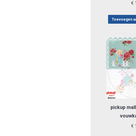
€
1
Toevoegen a
pickup mall
vouwka
€
1