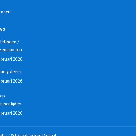
vragen
uws
tellingen /
zendkosten
ebruari 2026
aarsysteem
ebruari 2026
 op
ningstijden
ebruari 2026
oke -
Website door Kop Digitaal