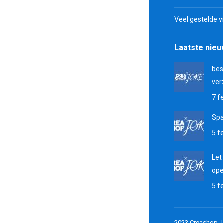
Veel gestelde 
Laatste nie
bes
ver
7 f
Sp
5 f
Let
ope
5 f
2023 Creashop J