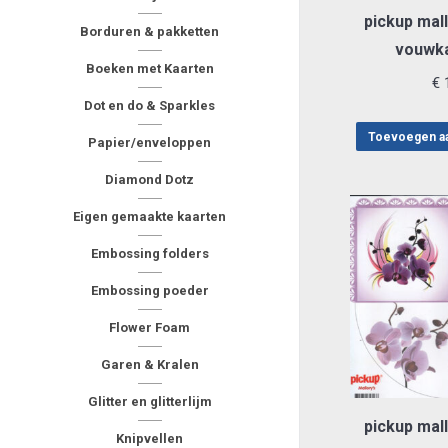
pickup mall
Borduren & pakketten
vouwka
Boeken met Kaarten
€
1
Dot en do & Sparkles
Toevoegen a
Papier/enveloppen
Diamond Dotz
Eigen gemaakte kaarten
Embossing folders
Embossing poeder
Flower Foam
Garen & Kralen
Glitter en glitterlijm
pickup mall
Knipvellen