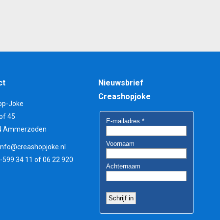
ct
Nieuwsbrief
Creashopjoke
op-Joke
of 45
N Ammerzoden
info@creashopjoke.nl
3-599 34 11 of 06 22 920