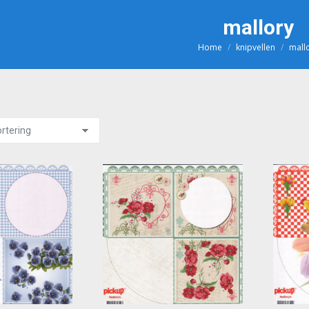
mallory
Home
knipvellen
mall
Je bent hier: