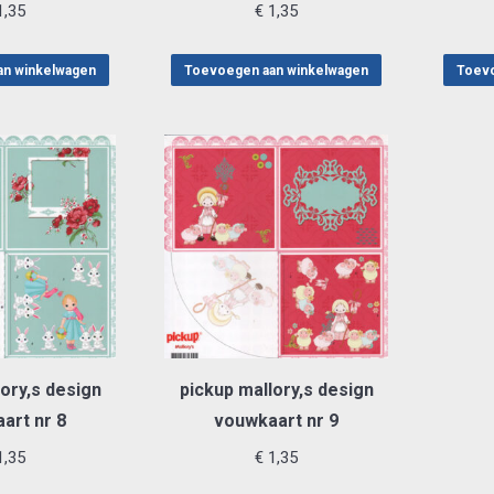
,35
€
1,35
an winkelwagen
Toevoegen aan winkelwagen
Toevo
ory,s design
pickup mallory,s design
art nr 8
vouwkaart nr 9
,35
€
1,35