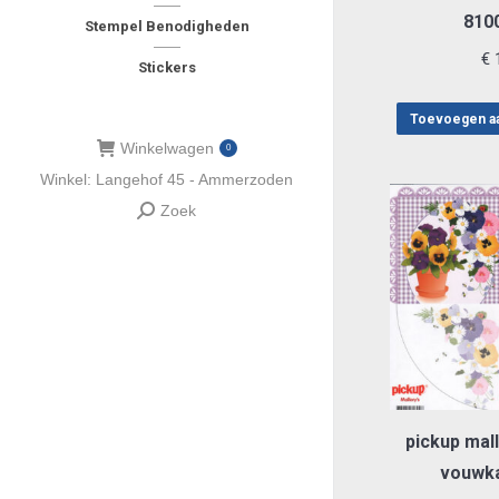
810
Stempel Benodigheden
€
1
Stickers
Toevoegen a
Winkelwagen
0
Winkel: Langehof 45 - Ammerzoden
Zoek
Zoeken:
pickup mall
vouwka