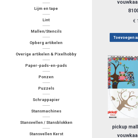
vouwkaar
Lijm en tape
810
Lint
€
1
Mallen/Stencils
Toevoegen a
Opberg artikelen
Overige artikelen & Pixelhobby
Paper-pads-en-pads
Ponzen
Puzzels
Schrappapier
Stansmachines
Stansvellen / Stansblokken
pickup mall
Stansvellen Kerst
vouwkaar