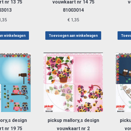
t nr 13 75
vouwkaart nr 14 75
v
03013
81003014
,35
€
1,35
an winkelwagen
Toevoegen aan winkelwagen
Toevo
ory,s design
pickup mallory,s design
picku
t nr 19 75
vouwkaart nr 2
vo