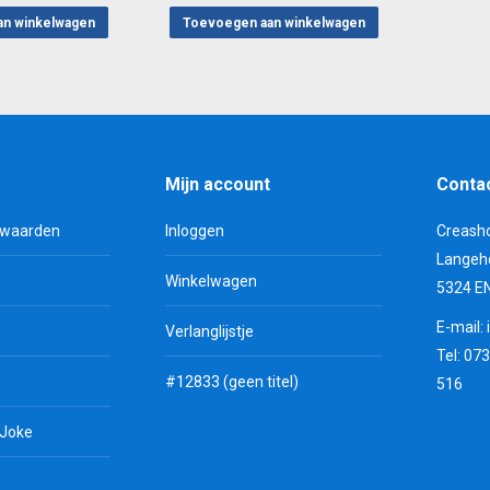
an winkelwagen
Toevoegen aan winkelwagen
Mijn account
Conta
rwaarden
Inloggen
Creash
Langeh
Winkelwagen
5324 E
E-mail:
Verlanglijstje
Tel: 07
#12833 (geen titel)
516
 Joke