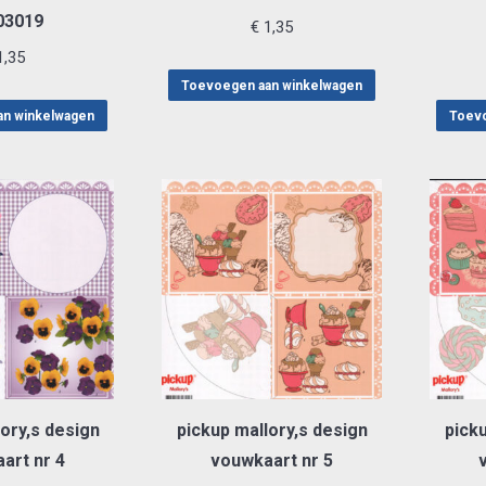
03019
€
1,35
,35
Toevoegen aan winkelwagen
an winkelwagen
Toevo
ory,s design
pickup mallory,s design
picku
art nr 4
vouwkaart nr 5