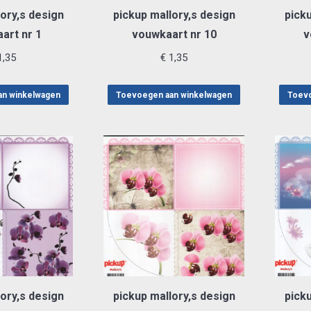
ory,s design
pickup mallory,s design
picku
art nr 1
vouwkaart nr 10
v
,35
€
1,35
an winkelwagen
Toevoegen aan winkelwagen
Toevo
ory,s design
pickup mallory,s design
picku