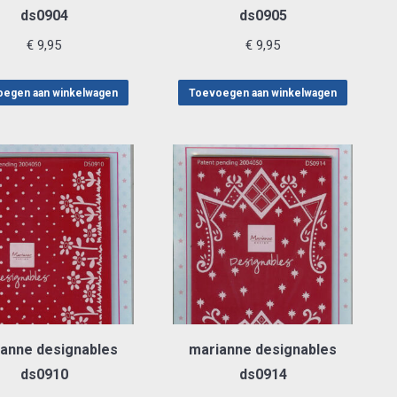
ds0904
ds0905
€
9,95
€
9,95
egen aan winkelwagen
Toevoegen aan winkelwagen
anne designables
marianne designables
ds0910
ds0914