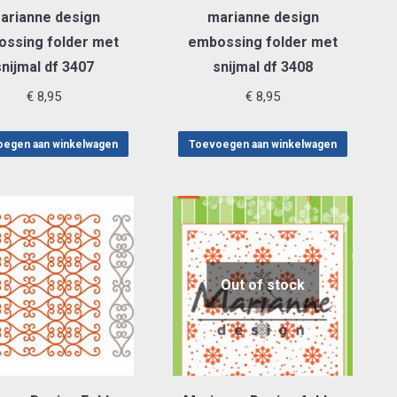
arianne design
marianne design
ssing folder met
embossing folder met
snijmal df 3407
snijmal df 3408
€
8,95
€
8,95
egen aan winkelwagen
Toevoegen aan winkelwagen
Out of stock