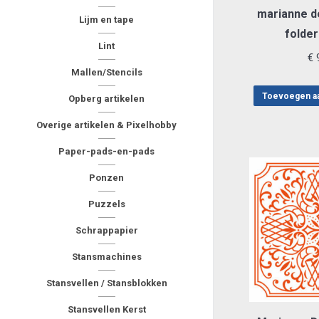
marianne d
Lijm en tape
folder
Lint
€
9
Mallen/Stencils
Toevoegen a
Opberg artikelen
Overige artikelen & Pixelhobby
Paper-pads-en-pads
Ponzen
Puzzels
Schrappapier
Stansmachines
Stansvellen / Stansblokken
Stansvellen Kerst