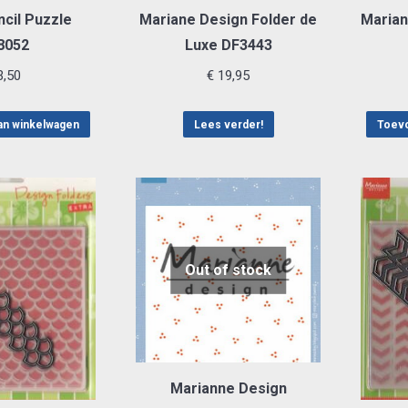
ncil Puzzle
Mariane Design Folder de
Marian
8052
Luxe DF3443
,50
€
19,95
an winkelwagen
Lees verder!
Toevo
Out of stock
Marianne Design