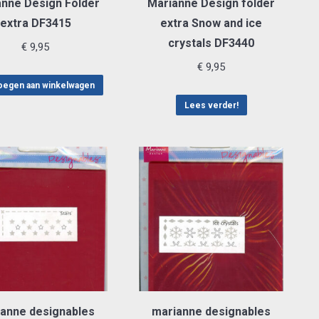
anne Design Folder
Marianne Design folder
extra DF3415
extra Snow and ice
crystals DF3440
€
9,95
€
9,95
egen aan winkelwagen
Lees verder!
anne designables
marianne designables