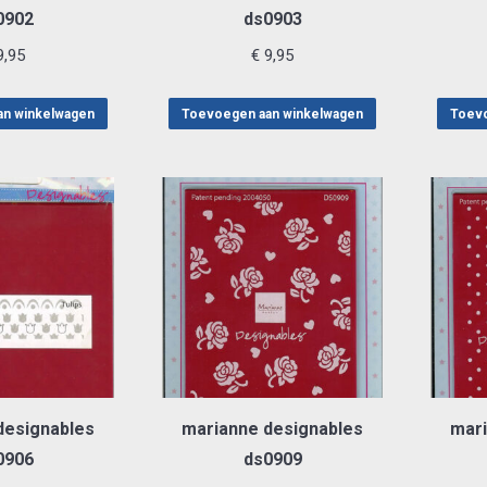
0902
ds0903
,95
€
9,95
an winkelwagen
Toevoegen aan winkelwagen
Toevo
designables
marianne designables
mari
0906
ds0909