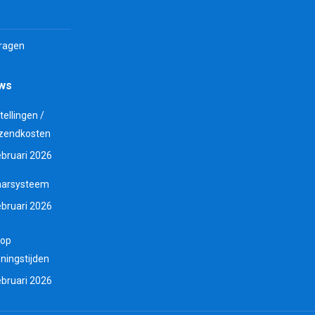
vragen
uws
tellingen /
zendkosten
ebruari 2026
aarsysteem
ebruari 2026
 op
ningstijden
ebruari 2026