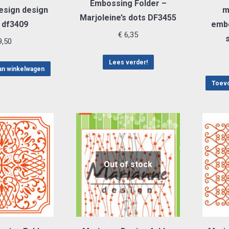
Embossing Folder –
esign design
m
Marjoleine’s dots DF3455
 df3409
embo
€
6,35
,50
Lees verder!
an winkelwagen
Toevo
Out of stock