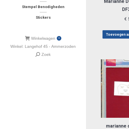
Marianne D
Stempel Benodigheden
DF
Stickers
€
5
Toevoegen a
Winkelwagen
0
Winkel: Langehof 45 - Ammerzoden
Zoek
Zoeken:
marianne 