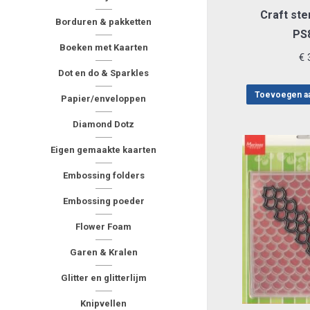
Craft ste
Borduren & pakketten
PS
Boeken met Kaarten
€
3
Dot en do & Sparkles
Toevoegen a
Papier/enveloppen
Diamond Dotz
Eigen gemaakte kaarten
Embossing folders
Embossing poeder
Flower Foam
Garen & Kralen
Glitter en glitterlijm
Knipvellen