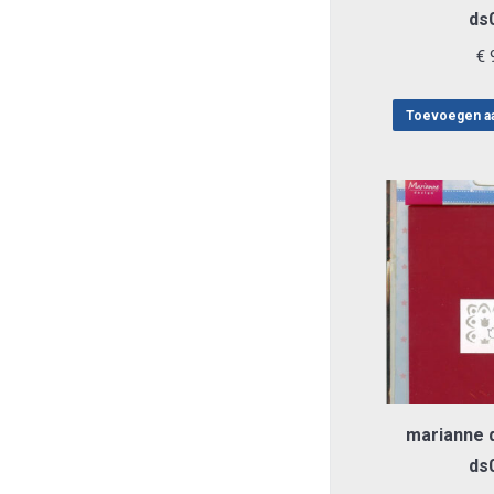
ds
€
9
Toevoegen a
marianne 
ds