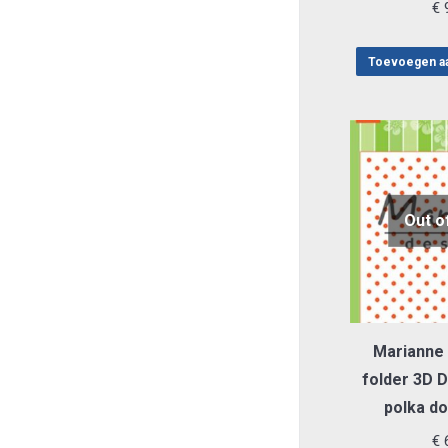
€
9
Toevoegen a
Out o
Marianne
folder 3D D
polka do
€
6