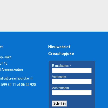
ct
Nieuwsbrief
Creashopjoke
op-Joke
of 45
N Ammerzoden
info@creashopjoke.nl
3-599 34 11 of 06 22 920