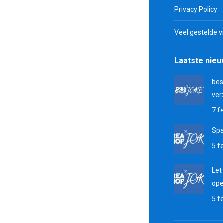
Privacy Policy
Veel gestelde 
Laatste nie
bes
ver
7 f
Sp
5 f
Let
ope
5 f