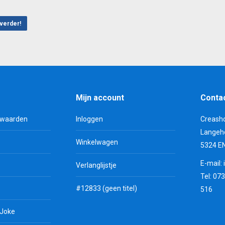
verder!
Mijn account
Conta
rwaarden
Inloggen
Creash
Langeh
Winkelwagen
5324 E
E-mail:
Verlanglijstje
Tel: 07
#12833 (geen titel)
516
 Joke