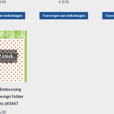
,95
€
9,95
an winkelwagen
Toevoegen aan winkelwagen
Toevo
f stock
 Embossing
esign folder
ts df3447
,50