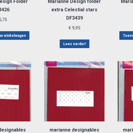
esign Folder
Marianne Design folder
Mari
3426
extra Celestial stars
DF3439
,75
€
9,95
an winkelwagen
Toevo
Lees verder!
designables
marianne designables
mari