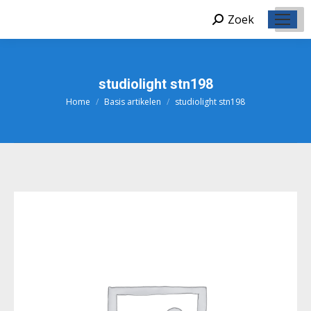
Zoek
Zoeken:
studiolight stn198
Home
Basis artikelen
studiolight stn198
Je bent hier: