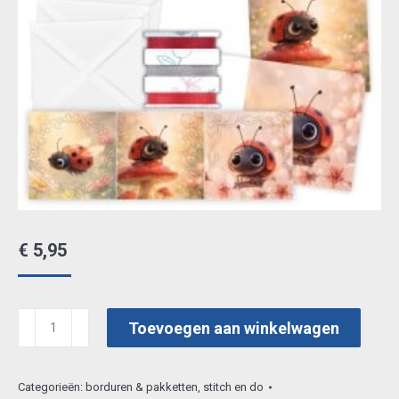
€
5,95
Stitch
Toevoegen aan winkelwagen
and
Do
Categorieën:
borduren & pakketten
,
stitch en do
Cards