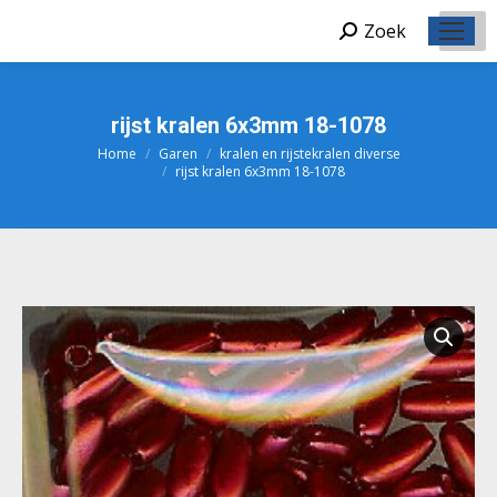
Zoek
Zoeken:
rijst kralen 6x3mm 18-1078
Home
Garen
kralen en rijstekralen diverse
Je bent hier:
rijst kralen 6x3mm 18-1078