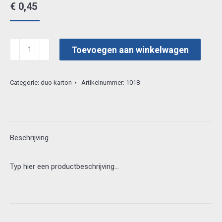
€
0,45
rayher
Toevoegen aan winkelwagen
200gr
duo
Categorie:
duo karton
Artikelnummer:
1018
karton
80.587.262
aantal
Beschrijving
Typ hier een productbeschrijving…