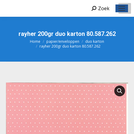
Zoek
Zoeken:
rayher 200gr duo karton 80.587.262
Home
papier/enveloppen
duo karton
Je bent hier:
rayher 200gr duo karton 80.587.262