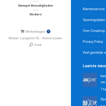
Stempel Benodigheden
Klantenservice
Stickers
Openingstijden
Over Creashop
Winkelwagen
0
Winkel: Langehof 45 - Ammerzoden
Privacy Policy
Zoek
Zoeken:
Veel gestelde 
Laatste nie
bes
ver
7 f
Sp