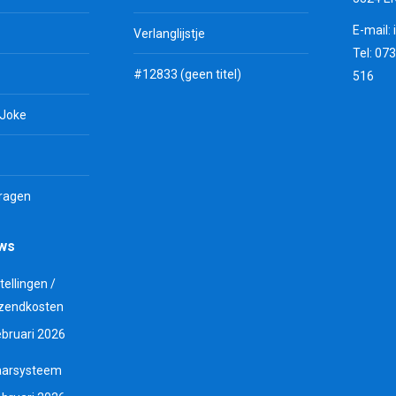
E-mail:
Verlanglijstje
Tel: 07
#12833 (geen titel)
516
 Joke
vragen
uws
tellingen /
zendkosten
ebruari 2026
aarsysteem