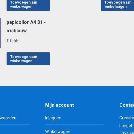
Toevoegen aan
Toevoegen aan
winkelwagen
winkelwagen
papicollor A4 31 -
irisblauw
€
0,55
Toevoegen aan
winkelwagen
Mijn account
Conta
rwaarden
Inloggen
Creash
Langeh
Winkelwagen
5324 E