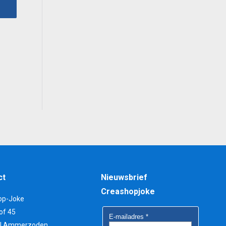
ct
Nieuwsbrief
Creashopjoke
op-Joke
of 45
N Ammerzoden