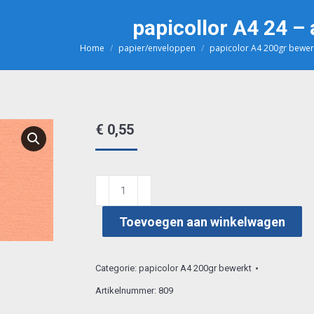
papicollor A4 24 –
Home
papier/enveloppen
papicolor A4 200gr bewer
Je bent hier:
€
0,55
papicollor
A4
Toevoegen aan winkelwagen
24
-
abrikoos
Categorie:
papicolor A4 200gr bewerkt
aantal
Artikelnummer:
809