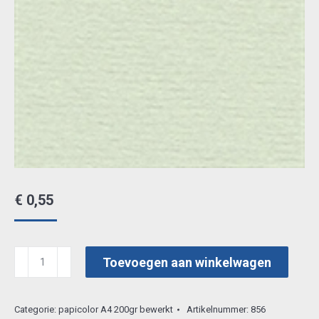
€
0,55
papicollor
Toevoegen aan winkelwagen
A4
02
Categorie:
papicolor A4 200gr bewerkt
Artikelnummer:
856
-