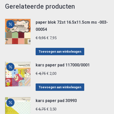
Gerelateerde producten
paper blok 72st 16.5x11.5cm ms -003-
00054
Oorspronkelijke
Huidige
€
9,95
€
7,95
prijs
prijs
was:
is:
Toevoegen aan winkelwagen
€ 9,95.
€ 7,95.
kars paper pad 117000/0001
Oorspronkelijke
Huidige
€
4,75
€
2,00
prijs
prijs
was:
is:
Toevoegen aan winkelwagen
€ 4,75.
€ 2,00.
kars paper pad 30993
Oorspronkelijke
Huidige
€
6,75
€
3,50