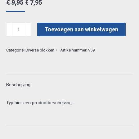
Oorspronkelijke
Huidige
€
9,95
€
7,95
prijs
prijs
was:
is:
paper
Toevoegen aan winkelwagen
€ 9,95.
€ 7,95.
blok
72st
Categorie:
Diverse blokken
Artikelnummer:
959
16.5x11.5cm
ms
-003-
00059
Beschrijving
aantal
Typ hier een productbeschrijving…