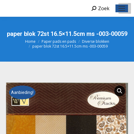
Zoek
Zoeken:
paper blok 72st 16.5×11.5cm ms -003-00059
Home
Paper pads en pads
Diverse blokken
Je bent hier:
paper blok 72st 16.5×11.5cm ms -003-00059
Aanbieding!