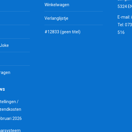
Winkelwagen
5324 E
E-mail:
Verlanglijstje
Tel: 07
#12833 (geen titel)
516
 Joke
vragen
uws
tellingen /
zendkosten
ebruari 2026
aarsysteem