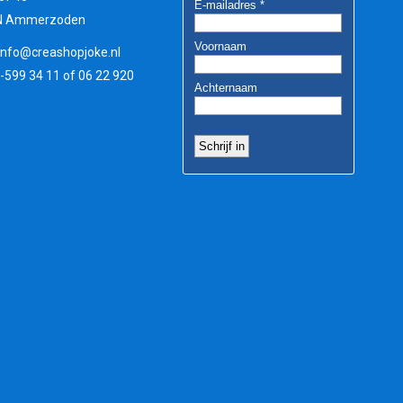
N Ammerzoden
info@creashopjoke.nl
3-599 34 11 of 06 22 920