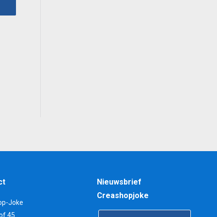
0.
ct
Nieuwsbrief
Creashopjoke
op-Joke
of 45