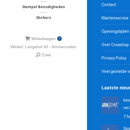
Contact
Stempel Benodigheden
Stickers
Klantenservice
Openingstijden
Winkelwagen
0
Over Creashop
Winkel: Langehof 45 - Ammerzoden
Zoek
Zoeken:
Privacy Policy
Veel gestelde 
Laatste nie
bes
ver
7 f
Sp