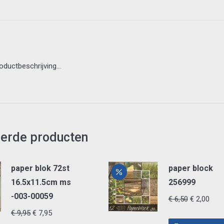
aantal
roductbeschrijving…
eerde producten
paper blok 72st
paper block
16.5x11.5cm ms
256999
-003-00059
Oorspronke
Huid
€
6,50
€
2,00
Oorspronkelijke
Huidige
prijs
prijs
€
9,95
€
7,95