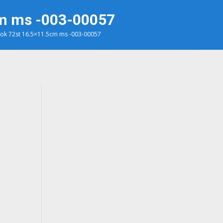
cm ms -003-00057
ok 72st 16.5×11.5cm ms -003-00057